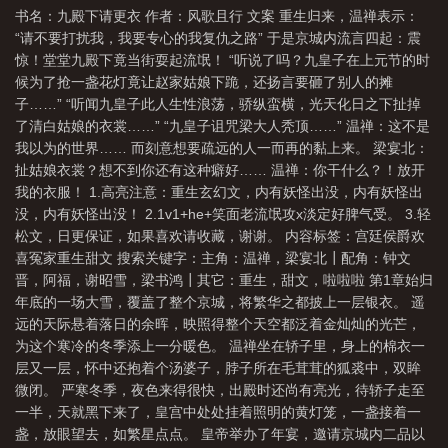
书名：九殿下请更衣 作者：风歌且行 文案 重生归来，温禅表示：
“请不要打扰我，我要专心的我复仇之路” 于是京城内流言四起：震
惊！堂堂九殿下竟当街耍起流氓！ “听说了吗？九皇子在上元节的时
候为了抢一盏花灯竟让赵家姑娘下跪，还扬言要砸了别人的摊
子……” “听闻九皇子此人生性浪荡，骄纵蛮横，光天化日之下扯掉
了清白姑娘的衣裳……” “九皇子诅咒梁大人秃顶……” 温禅：这不是
我以为的世界…… 而刻意想要疏远的人一而再的黏上来。 梁宴北：
扯姑娘衣裳？想不到你还有这种癖好…… 温禅：你干什么？！放开
我的衣服！ 1.高亮注意：重生玄幻文，内有妖怪出没，内有妖怪出
没，内有妖怪出没！ 2.1v1+he+笑面老流氓攻x淡定好脾气受。 3.轻
松文，日更保证，如果喜欢请收藏，谢谢。 内容标签：宫廷侯爵欢
喜冤家重生甜文 搜索关键字：主角：温禅，梁宴北┃配角：钟文
晋，阿福，谢昭雪，梁书鸿┃其它：重生，甜文，啦啦啦 第1章始归
年底的一场大雪，覆盖了整个京城，将繁华之都披上一层银衣。 遥
远的天际悬着落日的余晖，映照得整个天空都泛着金灿灿的光芒，
为这个寒冷的冬季添上一分暖色。 温禅坐在轿子里，身上的棉衣一
层又一层，怀中还抱着个汤婆子，脖子所在毛茸茸的狐裘中，双眸
微闭。 严寒冬季，夜色来得很快，出殿时还尚有亮光，待轿子走至
一半，天就黑下来了，皇宫中处处挂着照明的黄灯笼，一盏接着一
盏，放眼望去，如繁星点点。 皇帝举办了年宴，邀请京城内二品以