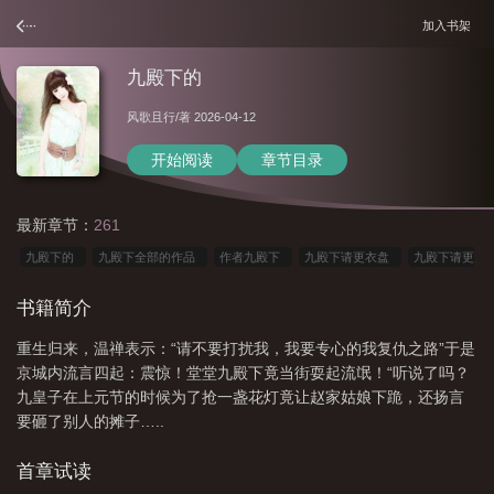
加入书架
九殿下的
风歌且行
/著 2026-04-12
开始阅读
章节目录
最新章节：
261
九殿下的
九殿下全部的作品
作者九殿下
九殿下请更衣盘
九殿下请更
衣
九殿下作者
九殿下是谁
九殿下的全部
九殿下的有哪些
九殿下请
书籍简介
更衣风歌且行
九殿下的全部作品集
九殿下abo
九殿下请更衣剧透
作者
重生归来，温禅表示：“请不要打扰我，我要专心的我复仇之路”于是
九殿下的有哪些
作者九殿下的
九殿下请更衣 百度
九殿下作品大全
九
京城内流言四起：震惊！堂堂九殿下竟当街耍起流氓！“听说了吗？
殿下
九殿下全部
作者九殿下的所有
九殿下写的
九殿下请更衣讲的什
九皇子在上元节的时候为了抢一盏花灯竟让赵家姑娘下跪，还扬言
么
要砸了别人的摊子…..
首章试读