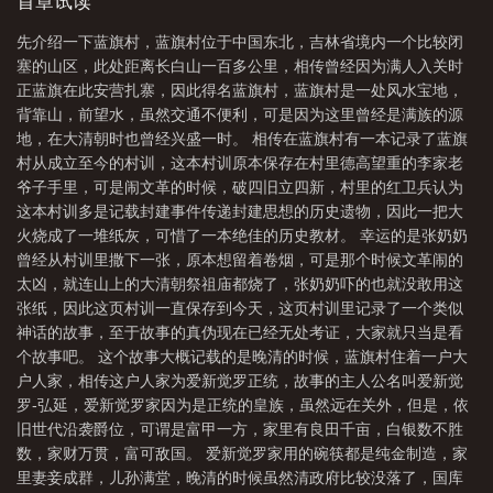
首章试读
先介绍一下蓝旗村，蓝旗村位于中国东北，吉林省境内一个比较闭
塞的山区，此处距离长白山一百多公里，相传曾经因为满人入关时
正蓝旗在此安营扎寨，因此得名蓝旗村，蓝旗村是一处风水宝地，
背靠山，前望水，虽然交通不便利，可是因为这里曾经是满族的源
地，在大清朝时也曾经兴盛一时。 相传在蓝旗村有一本记录了蓝旗
村从成立至今的村训，这本村训原本保存在村里德高望重的李家老
爷子手里，可是闹文革的时候，破四旧立四新，村里的红卫兵认为
这本村训多是记载封建事件传递封建思想的历史遗物，因此一把大
火烧成了一堆纸灰，可惜了一本绝佳的历史教材。 幸运的是张奶奶
曾经从村训里撒下一张，原本想留着卷烟，可是那个时候文革闹的
太凶，就连山上的大清朝祭祖庙都烧了，张奶奶吓的也就没敢用这
张纸，因此这页村训一直保存到今天，这页村训里记录了一个类似
神话的故事，至于故事的真伪现在已经无处考证，大家就只当是看
个故事吧。 这个故事大概记载的是晚清的时候，蓝旗村住着一户大
户人家，相传这户人家为爱新觉罗正统，故事的主人公名叫爱新觉
罗-弘延，爱新觉罗家因为是正统的皇族，虽然远在关外，但是，依
旧世代沿袭爵位，可谓是富甲一方，家里有良田千亩，白银数不胜
数，家财万贯，富可敌国。 爱新觉罗家用的碗筷都是纯金制造，家
里妻妾成群，儿孙满堂，晚清的时候虽然清政府比较没落了，国库