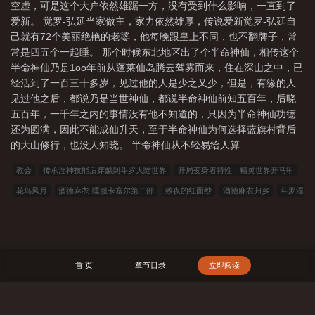
空虚，可是这个大户依然雄踞一方，没有受到什么影响，一直到了
爱新。 觉罗-弘延当家做主，家力依然雄厚，传说爱新觉罗-弘延自
己就有72个美丽绝艳的老婆，他每晚跟皇上不同，也不翻牌子，常
常是四五个一起睡。 那个时候东北地区出了个半命神仙，相传这个
半命神仙乃是1oo年前从蓬莱仙岛腾云驾雾而来，住在深山之中，已
经活到了一百三十多岁，见过他的人是少之又少，但是，有缘的人
见过他之后，都说乃是当世神仙，都说半命神仙前知五百年，后晓
五百年，一千年之内的事情没有他不知道的，只因为半命神仙功德
还为圆满，因此不能成仙升天，至于半命神仙为何选择蓝旗村背后
的大山修行，也没人知晓。 半命神仙从不轻易给人算...
教会
传承淫神技能后穿越到斗罗大陆世界
开局变身者特性：精灵世界开马甲
花鸟风月
酒德麻衣-睡服卡塞尔第二部
致夜的红面纱
酒德麻衣归乡
斗罗淫
魂
斗罗之我的武魂是√8
幽林的黑骑士
七罪之子
传承淫神技能后穿越到斗罗
大陆世界2
爱欲之兽的龙族日常
我可不爱你
天驭之王
斗罗大陆:绝世淫门
八零娇女美又乖，高冷硬汉被拿捏
酒德麻衣-睡服卡塞尔第一部
八风不动
海
首 页
章节目录
立即阅读
贼：开局九尾炮轰玛丽乔亚
023小说网
263中文
22看书
穿越小说
00小说
网
吾爱小说
三藏小说
看书中文
三三中文网
三四中文
恋上你看书
七八小说
顶点小说
春夏中文
帝国小说
读者文学
一号小说
福利小