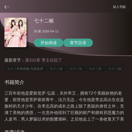
加入书架
七十二睺
失
/著 2026-04-11
开始阅读
章节目录
最新章节：
第332章 李主任踪了
七十二风艳绝畅 失眠多梦
七十二呆
七十二泾
七十二坊
七十二烟
尘
七十二风艳绝畅免费阅读
七十二绝技最厉害绝技
七十二风y绝畅
七
书籍简介
十二睺
七十二峰
七十二风艳绝畅听书
七十二变
七十二绝技招式详
三百年前他是爱新觉罗-弘延，关外帝王，拥有72个美丽妖艳的老
图
七十二一
七十二种风
七十二沽
七十二妃
七十二风艳绝畅的出处
婆，前世他是菩萨座前青牛，法力无边，今生他是李志高出生在蓝
和背景故事
七十二变百度百科
七十二张
七十二春啥意思
七十二风艳绝
旗村的天才少年。在李志高的成长之路上除了悬疑的身世之外，充
畅最新章节更新内容
七十二候
什么七十二
七十二妃是什么意思?
七十
满了美艳的诱惑，一次意外他得到了巨额的财产和拥有邪恶魔力的
人皮书，男人梦寐以求的骷髅酒杯。之后他走上了一条收复天下美
二闲
七十二绝技
七十二风流绝畅
女的不论之路……